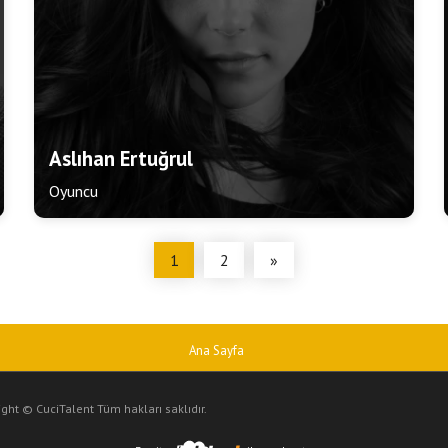
Aslıhan Ertuğrul
Oyuncu
1
2
»
Ana Sayfa
ght © CuciTalent Tüm hakları saklıdır.