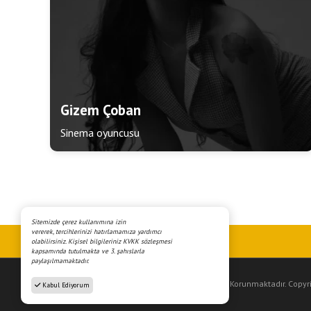
Gizem Çoban
Sinema oyuncusu
Sitemizde çerez kullanımına izin
vererek, tercihlerinizi hatırlamamıza yardımcı
olabilirsiniz. Kişisel bilgileriniz KVKK sözleşmesi
kapsamında tutulmakta ve 3. şahıslarla
paylaşılmamaktadır.
5846 S.lı Fikir ve Sanat Eserleri Kanununa Göre Korunmaktadır. Copyri
Kabul Ediyorum